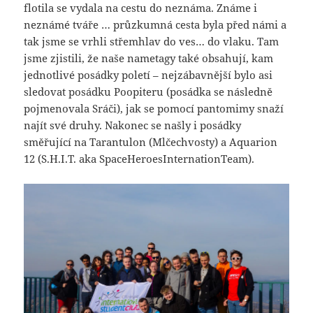
flotila se vydala na cestu do neznáma. Známe i
neznámé tváře … průzkumná cesta byla před námi a
tak jsme se vrhli střemhlav do ves… do vlaku. Tam
jsme zjistili, že naše nametagy také obsahují, kam
jednotlivé posádky poletí – nejzábavnější bylo asi
sledovat posádku Poopiteru (posádka se následně
pojmenovala Sráči), jak se pomocí pantomimy snaží
najít své druhy. Nakonec se našly i posádky
směřující na Tarantulon (Mlčechvosty) a Aquarion
12 (S.H.I.T. aka SpaceHeroesInternationTeam).