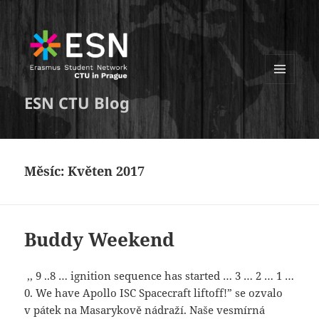
MENU
ESN CTU Blog
A
WIDGETY
Měsíc:
Květen 2017
Buddy Weekend
,, 9 ..8 … ignition sequence has started … 3 … 2 … 1 …
0. We have Apollo ISC Spacecraft liftoff!” se ozvalo
v pátek na Masarykově nádraží. Naše vesmírná