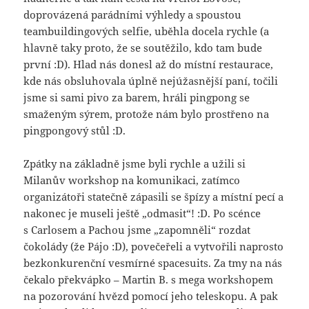
doprovázená parádními výhledy a spoustou
teambuildingových selfie, uběhla docela rychle (a
hlavně taky proto, že se soutěžilo, kdo tam bude
první :D). Hlad nás donesl až do místní restaurace,
kde nás obsluhovala úplně nejúžasnější paní, točili
jsme si sami pivo za barem, hráli pingpong se
smaženým sýrem, protože nám bylo prostřeno na
pingpongový stůl :D.
Zpátky na základně jsme byli rychle a užili si
Milanův workshop na komunikaci, zatímco
organizátoři statečně zápasili se špízy a místní pecí a
nakonec je museli ještě „odmasit“! :D. Po scénce
s Carlosem a Pachou jsme „zapomněli“ rozdat
čokolády (že Pájo :D), povečeřeli a vytvořili naprosto
bezkonkurenční vesmírné spacesuits. Za tmy na nás
čekalo překvápko – Martin B. s mega workshopem
na pozorování hvězd pomocí jeho teleskopu. A pak