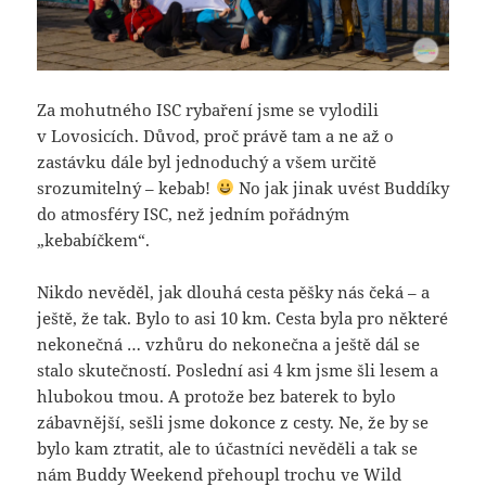
Za mohutného ISC rybaření jsme se vylodili
v Lovosicích. Důvod, proč právě tam a ne až o
zastávku dále byl jednoduchý a všem určitě
srozumitelný – kebab!
No jak jinak uvést Buddíky
do atmosféry ISC, než jedním pořádným
„kebabíčkem“.
Nikdo nevěděl, jak dlouhá cesta pěšky nás čeká – a
ještě, že tak. Bylo to asi 10 km. Cesta byla pro některé
nekonečná … vzhůru do nekonečna a ještě dál se
stalo skutečností. Poslední asi 4 km jsme šli lesem a
hlubokou tmou. A protože bez baterek to bylo
zábavnější, sešli jsme dokonce z cesty. Ne, že by se
bylo kam ztratit, ale to účastníci nevěděli a tak se
nám Buddy Weekend přehoupl trochu ve Wild