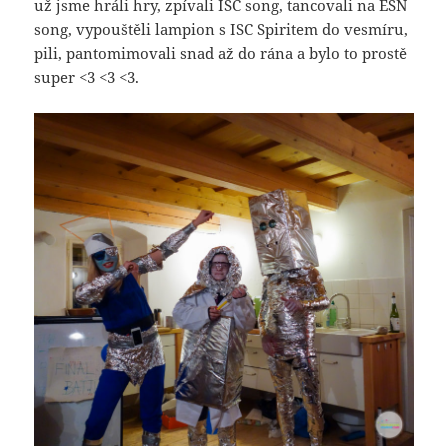
už jsme hráli hry, zpívali ISC song, tancovali na ESN
song, vypouštěli lampion s ISC Spiritem do vesmíru,
pili, pantomimovali snad až do rána a bylo to prostě
super <3 <3 <3.