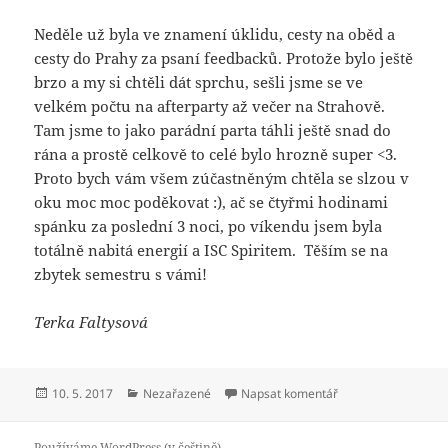
Neděle už byla ve znamení úklidu, cesty na oběd a
cesty do Prahy za psaní feedbacků. Protože bylo ještě
brzo a my si chtěli dát sprchu, sešli jsme se ve
velkém počtu na afterparty až večer na Strahově.
Tam jsme to jako parádní parta táhli ještě snad do
rána a prostě celkově to celé bylo hrozně super <3.
Proto bych vám všem zúčastněným chtěla se slzou v
oku moc moc poděkovat :), ač se čtyřmi hodinami
spánku za poslední 3 noci, po víkendu jsem byla
totálně nabitá energií a ISC Spiritem. Těším se na
zbytek semestru s vámi!
Terka Faltysová
Publikováno:
Rubriky:
pro text s názvem
10. 5. 2017
Nezařazené
Napsat komentář
Používáme WordPress (v češtině).