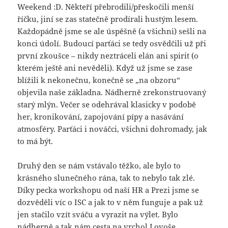
Weekend :D. Někteří přebrodili/přeskočili menší
říčku, jiní se zas statečně prodírali hustým lesem.
Každopádně jsme se ale úspěšně (a všichni) sešli na
konci údolí. Budoucí parťáci se tedy osvědčili už při
první zkoušce – nikdy neztráceli elán ani spirit (o
kterém ještě ani nevěděli). Když už jsme se zase
blížili k nekonečnu, konečně se „na obzoru“
objevila naše základna. Nádherně zrekonstruovaný
starý mlýn. Večer se odehrával klasicky v podobě
her, kronikování, zapojování pípy a nasávání
atmosféry. Parťáci i nováčci, všichni dohromady, jak
to má být.
Druhý den se nám vstávalo těžko, ale bylo to
krásného slunečného rána, tak to nebylo tak zlé.
Díky pecka workshopu od naší HR a Prezi jsme se
dozvěděli víc o ISC a jak to v něm funguje a pak už
jen stačilo vzít sváču a vyrazit na výlet. Bylo
nádherně a tak nám cesta na vrchol Lovoše,