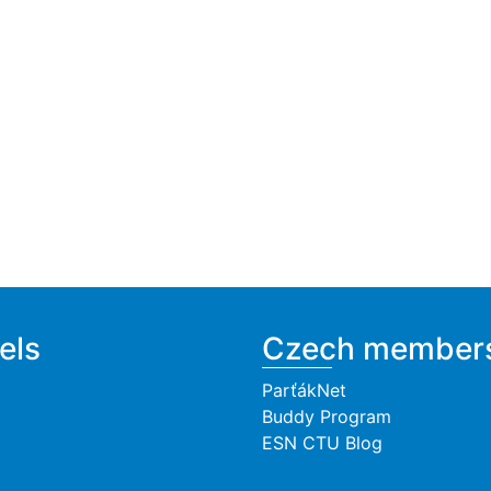
els
Czech member
ParťákNet
Buddy Program
ESN CTU Blog